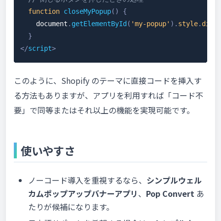
function
closeMyPopup
(
)
{
document
.
getElementById
(
'my-popup'
)
.
style
.
disp
}
</
script
>
このように、Shopify のテーマに直接コードを挿入す
る方法もありますが、アプリを利用すれば「コード不
要」で同等またはそれ以上の機能を実現可能です。
使いやすさ
ノーコード導入を重視するなら、
シンプルウェル
カムポップアップバナーアプリ
、
Pop Convert
あ
たりが候補になります。