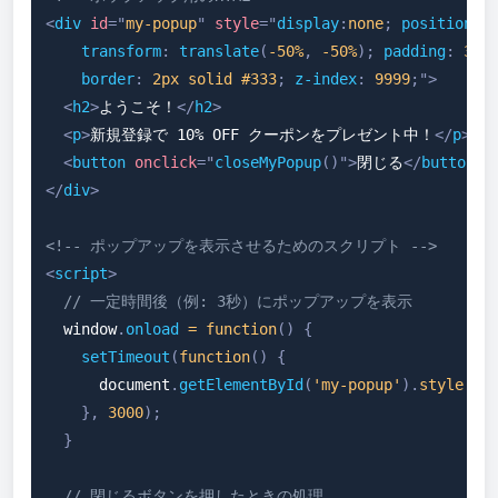
<
div
id
=
"
my-popup
"
style
=
"
display
:
none
;
position
:
 
transform
:
translate
(
-50
%
,
-50
%
)
;
padding
:
30
p
border
:
2
px
 solid 
#333
;
z-index
:
9999
;
"
>
<
h2
>
ようこそ！
</
h2
>
<
p
>
新規登録で 10% OFF クーポンをプレゼント中！
</
p
>
<
button
onclick
=
"
closeMyPopup
(
)
"
>
閉じる
</
button
>
</
div
>
<!-- ポップアップを表示させるためのスクリプト -->
<
script
>
// 一定時間後（例: 3秒）にポップアップを表示
window
.
onload
=
function
(
)
{
setTimeout
(
function
(
)
{
document
.
getElementById
(
'my-popup'
)
.
style
.
di
}
,
3000
)
;
}
// 閉じるボタンを押したときの処理