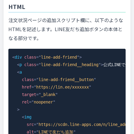
HTML
注文状況ページの追加スクリプト欄に、以下のような
HTMLを記述します。LINE友だち追加ボタンの本体と
なる部分です。
<
div
class
=
"
line-add-friend
"
>
<
p
class
=
"
line-add-friend__heading
"
>
公式LINEで最
<
a
class
=
"
line-add-friend__button
"
href
=
"
https://lin.ee/xxxxxxx
"
target
=
"
_blank
"
rel
=
"
noopener
"
>
<
img
src
=
"
https://scdn.line-apps.com/n/line_add_f
alt
=
"
LINEで友だち追加
"