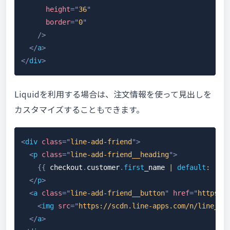
height
=
"
36
"
border
=
"
0
"
/>
</
a
>
</
div
>
Liquidを利用する場合は、注文情報を使って見出しを
カスタマイズすることもできます。
<
div
class
=
"
line-add-friend
"
>
<
p
class
=
"
line-add-friend__heading
"
>
{{
checkout
.
customer
.
first
_name 
|
default
:
'お
</
p
>
<
a
class
=
"
line-add-friend__button
"
href
=
"
https:/
<
img
src
=
"
https://scdn.line-apps.com/n/line_ad
</
a
>