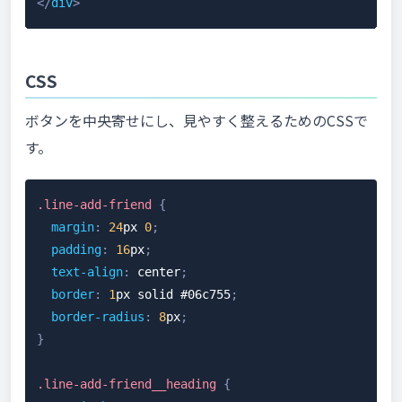
</
div
>
CSS
ボタンを中央寄せにし、見やすく整えるためのCSSで
す。
.line-add-friend
{
margin
:
24
px
0
;
padding
:
16
px
;
text-align
:
 center
;
border
:
1
px
 solid 
#06c755
;
border-radius
:
8
px
;
}
.line-add-friend__heading
{