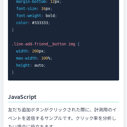
margin-bottom
:
12
px
;
font-size
:
16
px
;
font-weight
:
 bold
;
color
:
#333333
;
}
.line-add-friend__button
 img
{
width
:
200
px
;
max-width
:
100
%
;
height
:
 auto
;
}
JavaScript
友だち追加ボタンがクリックされた際に、計測用のイ
ベントを送信するサンプルです。クリック率を分析し
たい場合に役立ちます。