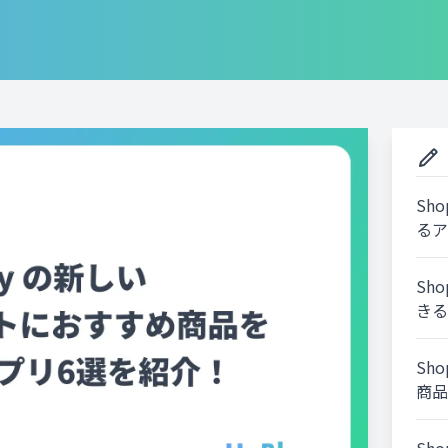
Sh
るア
Sh
きる
Sh
商品