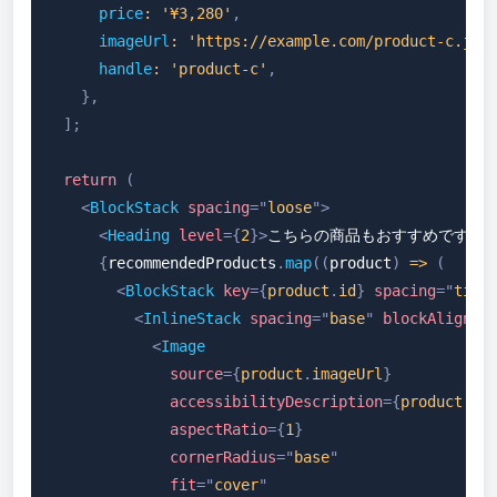
price
:
'¥3,280'
,
imageUrl
:
'https://example.com/product-c.jpg
handle
:
'product-c'
,
}
,
]
;
return
(
<
BlockStack
spacing
=
"
loose
"
>
<
Heading
level
=
{
2
}
>
こちらの商品もおすすめです
</
H
{
recommendedProducts
.
map
(
(
product
)
=>
(
<
BlockStack
key
=
{
product
.
id
}
spacing
=
"
tigh
<
InlineStack
spacing
=
"
base
"
blockAlignme
<
Image
source
=
{
product
.
imageUrl
}
accessibilityDescription
=
{
product
.
ti
aspectRatio
=
{
1
}
cornerRadius
=
"
base
"
fit
=
"
cover
"