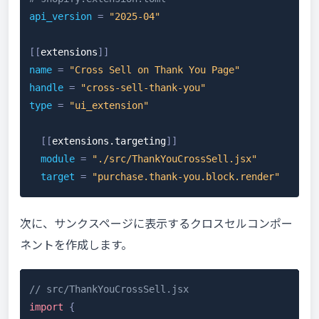
api_version
=
"2025-04"
[
[
extensions
]
]
name
=
"Cross Sell on Thank You Page"
handle
=
"cross-sell-thank-you"
type
=
"ui_extension"
[
[
extensions.targeting
]
]
module
=
"./src/ThankYouCrossSell.jsx"
target
=
"purchase.thank-you.block.render"
次に、サンクスページに表示するクロスセルコンポー
ネントを作成します。
// src/ThankYouCrossSell.jsx
import
{