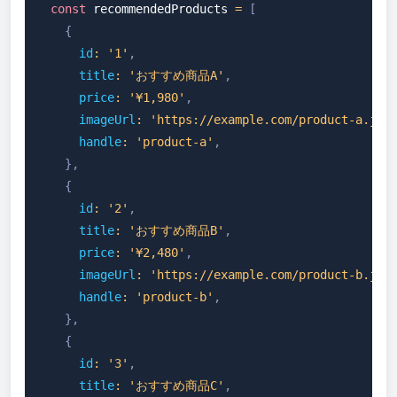
const
 recommendedProducts 
=
[
{
id
:
'1'
,
title
:
'おすすめ商品A'
,
price
:
'¥1,980'
,
imageUrl
:
'https://example.com/product-a.jpg
handle
:
'product-a'
,
}
,
{
id
:
'2'
,
title
:
'おすすめ商品B'
,
price
:
'¥2,480'
,
imageUrl
:
'https://example.com/product-b.jpg
handle
:
'product-b'
,
}
,
{
id
:
'3'
,
title
:
'おすすめ商品C'
,