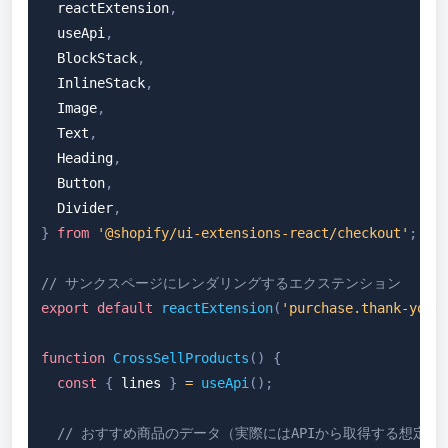
  reactExtension
,
  useApi
,
BlockStack
,
InlineStack
,
Image
,
Text
,
Heading
,
Button
,
Divider
,
}
from
'@shopify/ui-extensions-react/checkout'
;
// サンクスページにレンダリングするエクステンション
export
default
reactExtension
(
'purchase.thank-you.
function
CrossSellProducts
(
)
{
const
{
 lines 
}
=
useApi
(
)
;
// おすすめ商品のデータ（実際にはAPIから取得する想定）